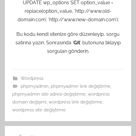
UPDATE wp_options SET option_value =
replace(option_value, ‘http://www.old-
domain.com’, ‘http://www.new-domain.com’);
Bu kodu kendi sitenize göre düzenleyip, sorgu
satırına yazın. Sonrasında ‘
Git
‘ butonuna tıklayıp
sorguları gönderin.
Wordpress
phpmyadmin
,
phpmyadmin link değiştirme
,
phpmyadmin site adresi değiştirme
,
wordpress
domain değişimi
,
wordpress link değiştirme
,
wordpress site değiştirme
Yazı