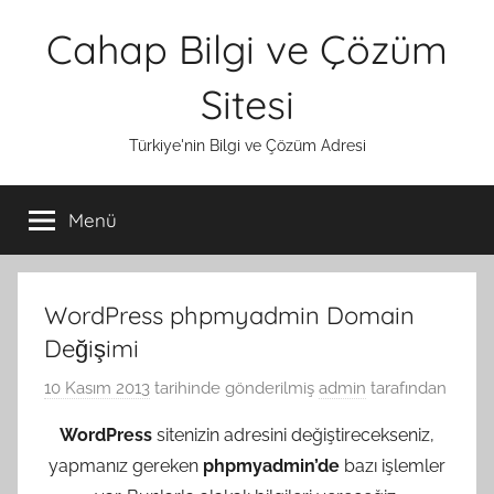
İçeriğe
Cahap Bilgi ve Çözüm
atla
Sitesi
Türkiye'nin Bilgi ve Çözüm Adresi
Menü
WordPress phpmyadmin Domain
Değişimi
10 Kasım 2013
tarihinde gönderilmiş
admin
tarafından
WordPress
sitenizin adresini değiştirecekseniz,
yapmanız gereken
phpmyadmin’de
bazı işlemler