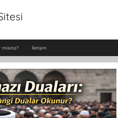
itesi
 misiniz?
İletişim