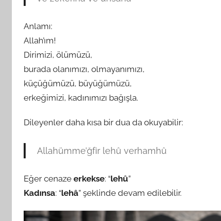
Anlamı:
Allah’ım!
Dirimizi, ölümüzü,
burada olanımızı, olmayanımızı,
küçüğümüzü, büyüğümüzü,
erkeğimizi, kadınımızı bağışla.
Dileyenler daha kısa bir dua da okuyabilir:
Allahümme’ğfir lehû verhamhû
Eğer cenaze
erkekse
: “
lehû
”
Kadınsa
: “
lehâ
” şeklinde devam edilebilir.