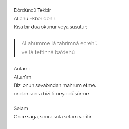
Dördüncü Tekbir
Allahu Ekber denir.
Kısa bir dua okunur veya susulur:
Allahümme lâ tahrimnâ ecrehû
ve lâ teftinnâ ba‘dehû
Anlamı:
Allah’ım!
Bizi onun sevabından mahrum etme,
ondan sonra bizi fitneye düşürme.
Selam
Önce sağa, sonra sola selam verilir: