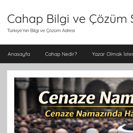
İçeriğe
atla
Cahap Bilgi ve Çözüm S
Türkiye'nin Bilgi ve Çözüm Adresi
Anasayfa
Cahap Nedir?
Yazar Olmak İster