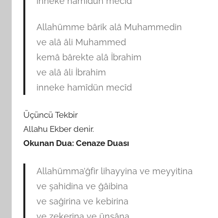
inneke hamîdün mecîd
Allahümme bârik alâ Muhammedin
ve alâ âli Muhammed
kemâ bârekte alâ İbrahim
ve alâ âli İbrahim
inneke hamîdün mecîd
Üçüncü Tekbir
Allahu Ekber denir.
Okunan Dua: Cenaze Duası
Allahümma’ğfir lihayyina ve meyyitina
ve şahidina ve ğâibina
ve sağirina ve kebirina
ve zekerina ve ünsâna