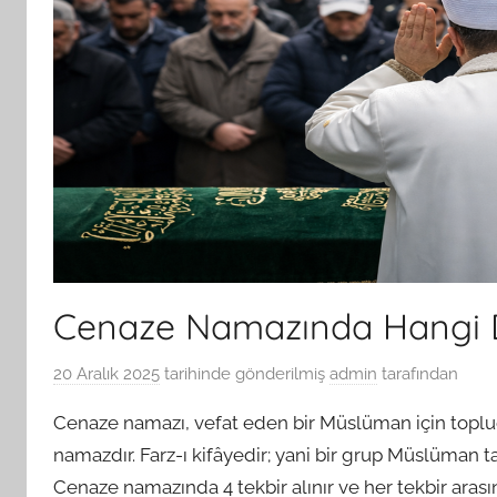
Cenaze Namazında Hangi 
20 Aralık 2025
tarihinde gönderilmiş
admin
tarafından
Cenaze namazı, vefat eden bir Müslüman için topluc
namazdır. Farz-ı kifâyedir; yani bir grup Müslüman t
Cenaze namazında 4 tekbir alınır ve her tekbir arasın