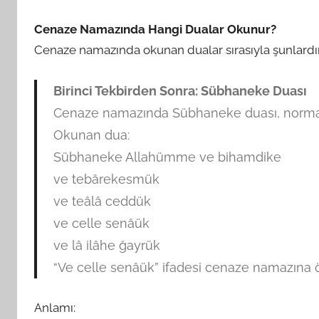
Cenaze Namazında Hangi Dualar Okunur?
Cenaze namazında okunan dualar sırasıyla şunlardır
Birinci Tekbirden Sonra: Sübhaneke Duası
Cenaze namazında Sübhaneke duası, normal 
Okunan dua:
Sübhaneke Allahümme ve bihamdike
ve tebârekesmük
ve teâlâ ceddük
ve celle senâük
ve lâ ilâhe ğayrük
“Ve celle senâük” ifadesi cenaze namazına ö
Anlamı: