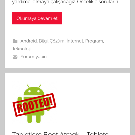
yardımcı olmaya çalışacağız. Öncelikle soruların
Okumaya devam et
Android
,
Bilgi
,
Çözüm
,
İnternet
,
Program
,
Teknoloji
Yorum yapın
Tabletlere Root Atmak – Tablete