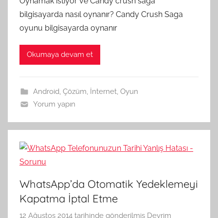
Oynamak istiyor ve Candy crush saga
bilgisayarda nasıl oynanır? Candy Crush Saga
oyunu bilgisayarda oynanır
Okumaya devam et
Android
,
Çözüm
,
İnternet
,
Oyun
Yorum yapın
WhatsApp’da Otomatik Yedeklemeyi
Kapatma İptal Etme
12 Ağustos 2014
tarihinde gönderilmiş
Devrim