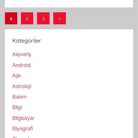
Yazı
Sonraki
1
2
3
»
yazılar
sayfalandırması
Kategoriler
Alışveriş
Android
Aşk
Astroloji
Bakım
Bilgi
Bilgisayar
Biyografi