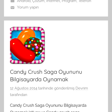
Android
,
Çözüm
,
İnternet
,
Program
,
Telefon
Yorum yapın
Candy Crush Saga Oyununu
Bilgisayarda Oynamak
12 Ağustos 2014
tarihinde gönderilmiş
Devrim
tarafından
Candy Crush Saga Oyununu Bilgisayarda