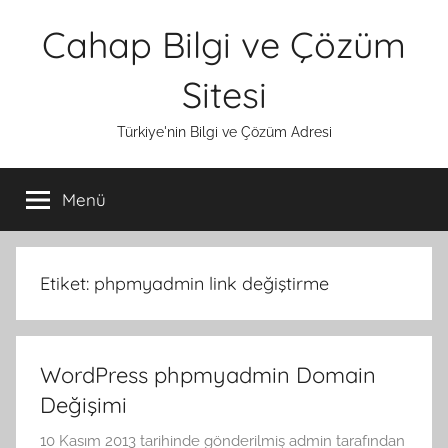
İçeriğe
Cahap Bilgi ve Çözüm
atla
Sitesi
Türkiye'nin Bilgi ve Çözüm Adresi
Menü
Etiket:
phpmyadmin link değiştirme
WordPress phpmyadmin Domain
Değişimi
10 Kasım 2013
tarihinde gönderilmiş
admin
tarafından