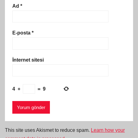
Ad
*
E-posta
*
İnternet sitesi
4
+
=
9
This site uses Akismet to reduce spam.
Learn how your