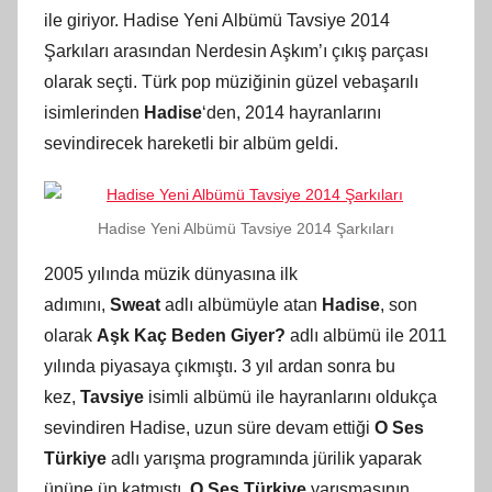
ile giriyor. Hadise Yeni Albümü Tavsiye 2014
Şarkıları arasından Nerdesin Aşkım’ı çıkış parçası
olarak seçti. Türk pop müziğinin güzel vebaşarılı
isimlerinden
Hadise
‘den, 2014 hayranlarını
sevindirecek hareketli bir albüm geldi.
Hadise Yeni Albümü Tavsiye 2014 Şarkıları
2005 yılında müzik dünyasına ilk
adımını,
Sweat
adlı albümüyle atan
Hadise
, son
olarak
Aşk Kaç Beden Giyer?
adlı albümü ile 2011
yılında piyasaya çıkmıştı. 3 yıl ardan sonra bu
kez,
Tavsiye
isimli albümü ile hayranlarını oldukça
sevindiren Hadise, uzun süre devam ettiği
O Ses
Türkiye
adlı yarışma programında jürilik yaparak
ününe ün katmıştı.
O Ses Türkiye
yarışmasının