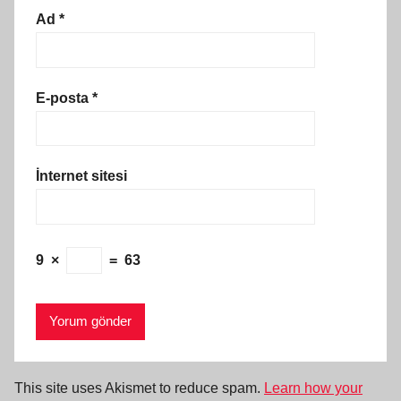
Ad
*
E-posta
*
İnternet sitesi
9
×
=
63
This site uses Akismet to reduce spam.
Learn how your