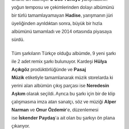
yoğun temposu ve çekimlerinden dolayı albümünü
bir türlü tamamlayamayan
Hadise
, yarışmanın jüri
üyeliğinden ayrıldıktan sonra, büyük bir hızla
albümünü tamamladı ve 2014 ortasında piyasaya
sürdü.
Tüm şarkıların Türkçe olduğu albümde, 9 yeni şarkı
ile 2 adet remix şarkı bulunuyor. Kardeşi
Hülya
Açıkgöz
prodüktörlüğünde ve
Pasaj
Müzik
etiketiyle tamamlanarak müzik storelarda ki
yerini alan albümün çıkış parçası ise
Neredesin
Aşkım
olarak seçildi. Ayrıca bu şarkı için bir de klip
çalışmasına imza atan sanatçı, söz ve müziği
Alper
Narman
ve
Onur Özdemir
‘e, düzenlemesi
ise
İskender Paydaş
‘a ait olan bu şarkıyı ön plana
çıkarıyor.