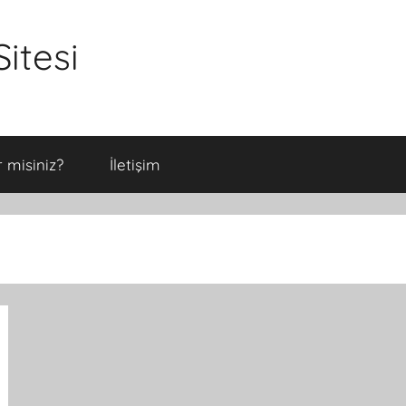
itesi
 misiniz?
İletişim