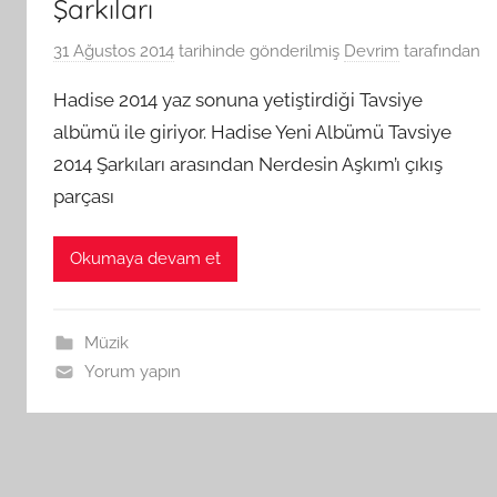
Şarkıları
31 Ağustos 2014
tarihinde gönderilmiş
Devrim
tarafından
Hadise 2014 yaz sonuna yetiştirdiği Tavsiye
albümü ile giriyor. Hadise Yeni Albümü Tavsiye
2014 Şarkıları arasından Nerdesin Aşkım’ı çıkış
parçası
Okumaya devam et
Müzik
Yorum yapın