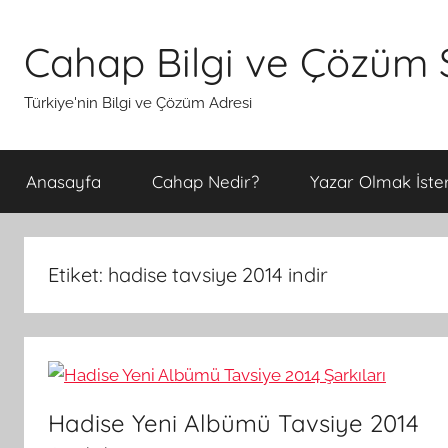
İçeriğe
atla
Cahap Bilgi ve Çözüm S
Türkiye'nin Bilgi ve Çözüm Adresi
Anasayfa
Cahap Nedir?
Yazar Olmak İster
Etiket:
hadise tavsiye 2014 indir
Hadise Yeni Albümü Tavsiye 2014