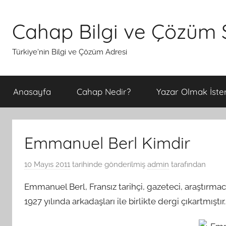
İçeriğe
atla
Cahap Bilgi ve Çözüm S
Türkiye'nin Bilgi ve Çözüm Adresi
Anasayfa
Cahap Nedir?
Yazar Olmak İster
Emmanuel Berl Kimdir
10 Mayıs 2011
tarihinde gönderilmiş
admin
tarafından
Emmanuel Berl, Fransız tarihçi, gazeteci, araştırmacı,
1927 yılında arkadaşları ile birlikte dergi çıkartmıştır.