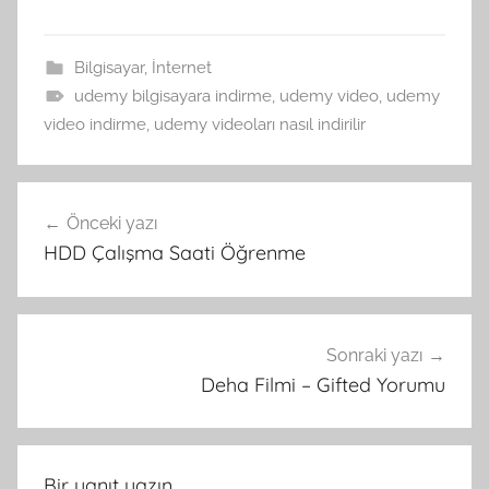
Bilgisayar
,
İnternet
udemy bilgisayara indirme
,
udemy video
,
udemy
video indirme
,
udemy videoları nasıl indirilir
Yazı
Önceki yazı
gezinmesi
HDD Çalışma Saati Öğrenme
Sonraki yazı
Deha Filmi – Gifted Yorumu
Bir yanıt yazın