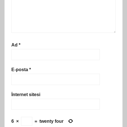
Ad
*
E-posta
*
İnternet sitesi
6
×
=
twenty four