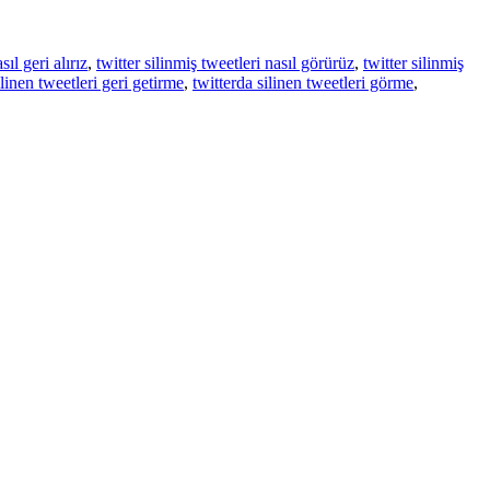
sıl geri alırız
,
twitter silinmiş tweetleri nasıl görürüz
,
twitter silinmiş
ilinen tweetleri geri getirme
,
twitterda silinen tweetleri görme
,