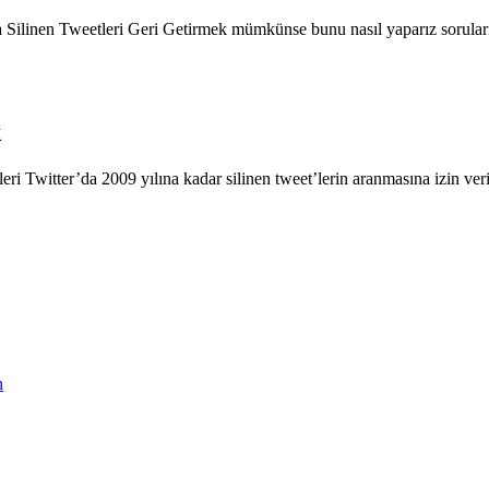
ilinen Tweetleri Geri Getirmek mümkünse bunu nasıl yaparız soruların
k
leri Twitter’da 2009 yılına kadar silinen tweet’lerin aranmasına izin ve
n