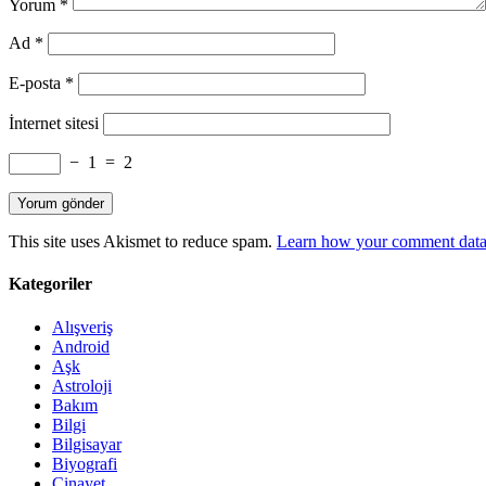
Yorum
*
Ad
*
E-posta
*
İnternet sitesi
−
1
=
2
This site uses Akismet to reduce spam.
Learn how your comment data 
Kategoriler
Alışveriş
Android
Aşk
Astroloji
Bakım
Bilgi
Bilgisayar
Biyografi
Cinayet