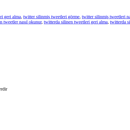
eri geri alma
,
twitter silinmiş tweetleri görme
,
twitter silinmiş tweetleri na
en tweetler nasıl okunur
,
twitterda silinen tweetleri geri alma
,
twitterda s
erdir