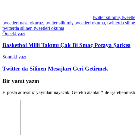
twitter silinmiş tweetl
tweetleri nasıl okuruz
,
twitter silinmiş tweetleri okuma
,
twitterda silin
twitterda silinen tweetleri okuma
Yazı
Önceki yazı
gezinmesi
Basketbol Milli Takımı Çak Bi Smaç Potaya Şarkısı
Sonraki yazı
Twitter da Silinen Mesajları Geri Getirmek
Bir yanıt yazın
E-posta adresiniz yayınlanmayacak.
Gerekli alanlar
*
ile işaretlenmişl