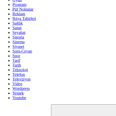
Program
Püf Noktalar
Reklam
Rüya Tabirleri
Sağlık
Sanat
Seyahat
Sigorta
Sinema
Siyaset
Soru-Cevap
Spor
Tarif
Tarih
Teknoloji
Telefon
Televizyon
Video
Wordpress
Yemek
Youtube
Arama: