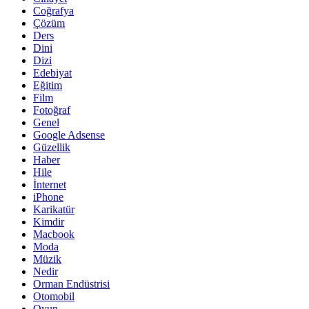
Coğrafya
Çözüm
Ders
Dini
Dizi
Edebiyat
Eğitim
Film
Fotoğraf
Genel
Google Adsense
Güzellik
Haber
Hile
İnternet
iPhone
Karikatür
Kimdir
Macbook
Moda
Müzik
Nedir
Orman Endüstrisi
Otomobil
Oyun