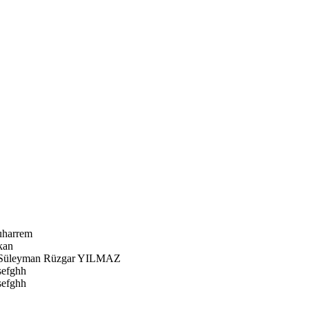
harrem
kan
Süleyman Rüzgar YILMAZ
sefghh
sefghh