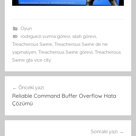
Oyun
rodriguezi vurma görevi
,
silah görevi
,
Treacherous Swine
,
Treacherous Swine de ne
yapmalıyım
,
Treacherous Swine görevi
,
Treacherous
Swine gta vice city
Yazı
Önceki yazı
gezinmesi
Reliable Command Buffer Overflow Hata
Çözümü
Sonraki yazı