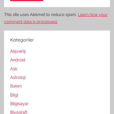
This site uses Akismet to reduce spam.
Learn how your
comment data is processed.
Kategoriler
Alışveriş
Android
Aşk
Astroloji
Bakım
Bilgi
Bilgisayar
Biyografi