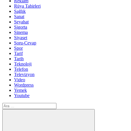
Reklam
Rüya Tabirleri
Sağlık
Sanat
Seyahat
Sigorta
Sinema
Siyaset
Soru-Cevap
Spor
Tarif
Tarih
Teknoloji
Telefon
Televizyon
Video
Wordpress
Yemek
Youtube
Arama: