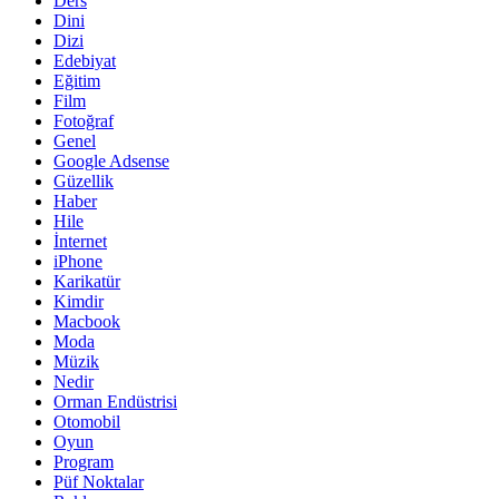
Ders
Dini
Dizi
Edebiyat
Eğitim
Film
Fotoğraf
Genel
Google Adsense
Güzellik
Haber
Hile
İnternet
iPhone
Karikatür
Kimdir
Macbook
Moda
Müzik
Nedir
Orman Endüstrisi
Otomobil
Oyun
Program
Püf Noktalar