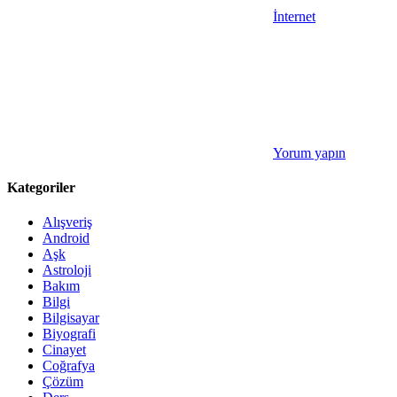
İnternet
Yorum yapın
Kategoriler
Alışveriş
Android
Aşk
Astroloji
Bakım
Bilgi
Bilgisayar
Biyografi
Cinayet
Coğrafya
Çözüm