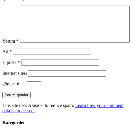
Yorum
*
Ad
*
E-posta
*
İnternet sitesi
dört
×
6
=
This site uses Akismet to reduce spam.
Learn how your comment
data is processed.
Kategoriler