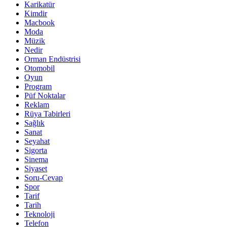
Karikatür
Kimdir
Macbook
Moda
Müzik
Nedir
Orman Endüstrisi
Otomobil
Oyun
Program
Püf Noktalar
Reklam
Rüya Tabirleri
Sağlık
Sanat
Seyahat
Sigorta
Sinema
Siyaset
Soru-Cevap
Spor
Tarif
Tarih
Teknoloji
Telefon