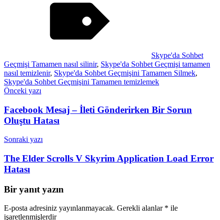
Skype'da Sohbet
Geçmişi Tamamen nasıl silinir
,
Skype'da Sohbet Geçmişi tamamen
nasıl temizlenir
,
Skype'da Sohbet Geçmişini Tamamen Silmek
,
Skype'da Sohbet Geçmişini Tamamen temizlemek
Yazı
Önceki yazı
gezinmesi
Facebook Mesaj – İleti Gönderirken Bir Sorun
Oluştu Hatası
Sonraki yazı
The Elder Scrolls V Skyrim Application Load Error
Hatası
Bir yanıt yazın
E-posta adresiniz yayınlanmayacak.
Gerekli alanlar
*
ile
işaretlenmişlerdir