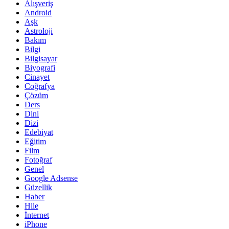
Alışveriş
Android
Aşk
Astroloji
Bakım
Bilgi
Bilgisayar
Biyografi
Cinayet
Coğrafya
Çözüm
Ders
Dini
Dizi
Edebiyat
Eğitim
Film
Fotoğraf
Genel
Google Adsense
Güzellik
Haber
Hile
İnternet
iPhone