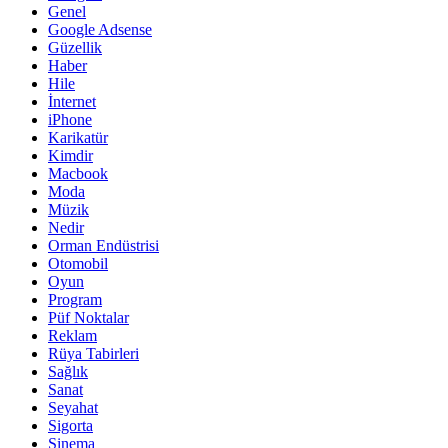
Genel
Google Adsense
Güzellik
Haber
Hile
İnternet
iPhone
Karikatür
Kimdir
Macbook
Moda
Müzik
Nedir
Orman Endüstrisi
Otomobil
Oyun
Program
Püf Noktalar
Reklam
Rüya Tabirleri
Sağlık
Sanat
Seyahat
Sigorta
Sinema