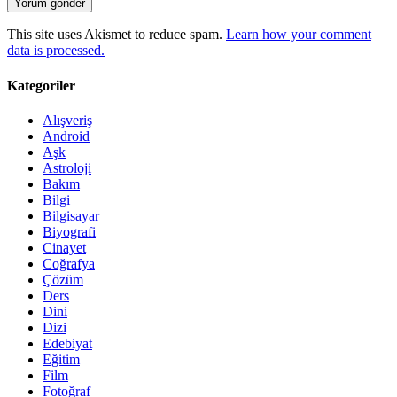
This site uses Akismet to reduce spam.
Learn how your comment
data is processed.
Kategoriler
Alışveriş
Android
Aşk
Astroloji
Bakım
Bilgi
Bilgisayar
Biyografi
Cinayet
Coğrafya
Çözüm
Ders
Dini
Dizi
Edebiyat
Eğitim
Film
Fotoğraf