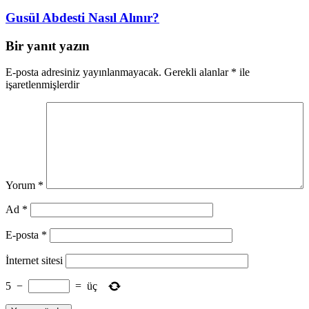
Gusül Abdesti Nasıl Alınır?
Bir yanıt yazın
E-posta adresiniz yayınlanmayacak.
Gerekli alanlar
*
ile
işaretlenmişlerdir
Yorum
*
Ad
*
E-posta
*
İnternet sitesi
5
−
=
üç