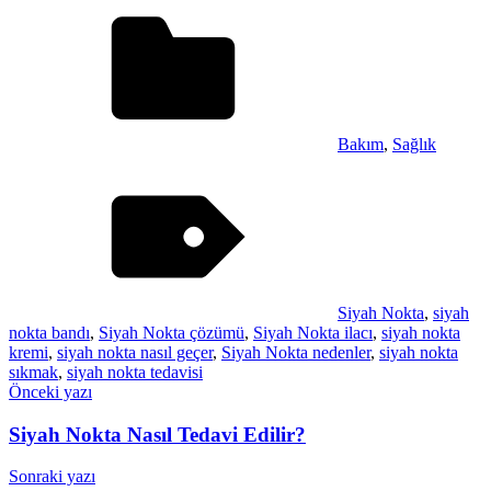
Bakım
,
Sağlık
Siyah Nokta
,
siyah
nokta bandı
,
Siyah Nokta çözümü
,
Siyah Nokta ilacı
,
siyah nokta
kremi
,
siyah nokta nasıl geçer
,
Siyah Nokta nedenler
,
siyah nokta
sıkmak
,
siyah nokta tedavisi
Yazı
Önceki yazı
gezinmesi
Siyah Nokta Nasıl Tedavi Edilir?
Sonraki yazı