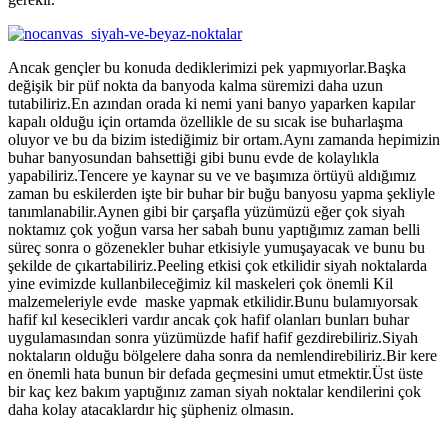
Ancak gençler bu konuda dediklerimizi pek yapmıyorlar.Başka
değişik bir püf nokta da banyoda kalma süremizi daha uzun
tutabiliriz.En azından orada ki nemi yani banyo yaparken kapılar
kapalı olduğu için ortamda özellikle de su sıcak ise buharlaşma
oluyor ve bu da bizim istediğimiz bir ortam.Aynı zamanda hepimizin
buhar banyosundan bahsettiği gibi bunu evde de kolaylıkla
yapabiliriz.Tencere ye kaynar su ve ve başımıza örtüyü aldığımız
zaman bu eskilerden işte bir buhar bir buğu banyosu yapma şekliyle
tanımlanabilir.Aynen gibi bir çarşafla yüzümüzü eğer çok siyah
noktamız çok yoğun varsa her sabah bunu yaptığımız zaman belli
süreç sonra o gözenekler buhar etkisiyle yumuşayacak ve bunu bu
şekilde de çıkartabiliriz.Peeling etkisi çok etkilidir siyah noktalarda
yine evimizde kullanbileceğimiz kil maskeleri çok önemli Kil
malzemeleriyle evde maske yapmak etkilidir.Bunu bulamıyorsak
hafif kıl kesecikleri vardır ancak çok hafif olanları bunları buhar
uygulamasından sonra yüzümüzde hafif hafif gezdirebiliriz.Siyah
noktaların olduğu bölgelere daha sonra da nemlendirebiliriz.Bir kere
en önemli hata bunun bir defada geçmesini umut etmektir.Üst üste
bir kaç kez bakım yaptığınız zaman siyah noktalar kendilerini çok
daha kolay atacaklardır hiç şüpheniz olmasın.