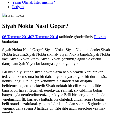
Yazar Olmak İster misiniz?
İletişim
Siyah Nokta Nasıl Geçer?
06 Temmuz 2014
02 Temmuz 2014
tarihinde gönderilmiş
Devrim
tarafından
Siyah Nokta Nasıl Geçer?,Siyah Nokta,Siyah Nokta nedenler,Siyah
Nokta tedavisi,Siyah Nokta sıkmak,Siyah Nokta bandı,Siyah Nokta
ilacı,Siyah Nokta kremi,Siyah Nokta çözümü,Sağlık ve estetik
danışmanı Şah Yaycı bu konuya açıklık getiriyor.
Bir kişinin yüzünde siyah nokta varsa hep olacaktır.Yani bir kez
tedavi ettikten sonra bu bir daha hiç olmayacak gibi bir durum söz
konusu değil.Onun için kendinize ait standart bir disiplin
belirlemeniz gerekmektedir.Siyah noktalı bir cilt varsa bu ciltle
barışık bir hayat geçirmek gerekiyor.Yani sık sık cildinizi buhar
banyosuyla nemlendirmeniz gerekiyor.Belli bir periyotlar halinde
yapılmalıdır.İlk başlarda haftada bir olabilir.Bundan sonra bunlar
belli oranda azaltılarak yapılmalıdır.1 haftadan sonra 15 günde bir
yapmak daha sonra 3 haftada bir gibi gibi uzun süreçlere yaymak
gerekir.