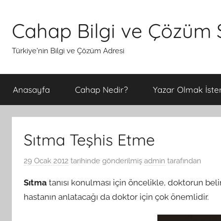
İçeriğe
atla
Cahap Bilgi ve Çözüm S
Türkiye'nin Bilgi ve Çözüm Adresi
Anasayfa
Cahap Nedir?
Yazar Olmak İster
Sıtma Teşhis Etme
29 Ocak 2012
tarihinde gönderilmiş
admin
tarafından
Sıtma
tanısı konulması için öncelikle, doktorun bel
hastanın anlatacağı da doktor için çok önemlidir.