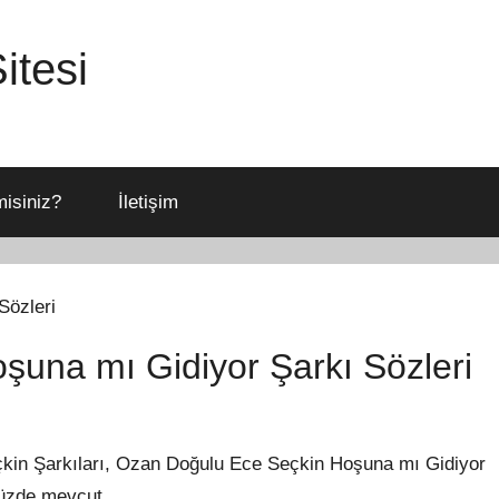
itesi
isiniz?
İletişim
una mı Gidiyor Şarkı Sözleri
in Şarkıları, Ozan Doğulu Ece Seçkin Hoşuna mı Gidiyor
üzde mevcut.