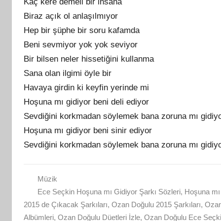
Kaç kere demeli bir insana
Biraz açık ol anlaşılmıyor
Hep bir şüphe bir soru kafamda
Beni sevmiyor yok yok seviyor
Bir bilsen neler hissetiğini kullanma
Sana olan ilgimi öyle bir
Havaya girdin ki keyfin yerinde mi
Hoşuna mı gidiyor beni deli ediyor
Sevdiğini korkmadan söylemek bana zoruna mı gidiy
Hoşuna mı gidiyor beni sinir ediyor
Sevdiğini korkmadan söylemek bana zoruna mı gidiy
Müzik
Ece Seçkin Hoşuna mı Gidiyor Şarkı Sözleri
,
Hoşuna mı 
2015 de Çıkacak Şarkıları
,
Ozan Doğulu 2015 Şarkıları
,
Ozan
Albümleri
,
Ozan Doğulu Düetleri İzle
,
Ozan Doğulu Ece Seçkin