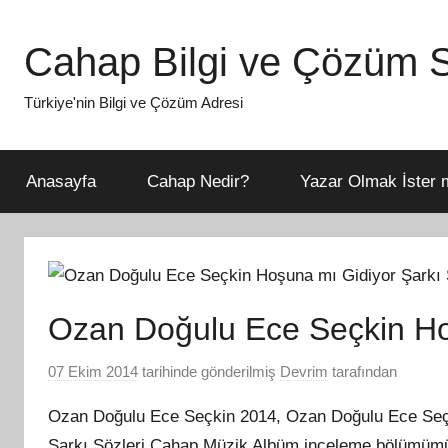
İçeriğe
atla
Cahap Bilgi ve Çözüm S
Türkiye'nin Bilgi ve Çözüm Adresi
Anasayfa
Cahap Nedir?
Yazar Olmak İster m
Ozan Doğulu Ece Seçkin Hoş
07 Ekim 2014
tarihinde gönderilmiş
Devrim
tarafından
Ozan Doğulu Ece Seçkin 2014, Ozan Doğulu Ece Seçk
Şarkı Sözleri Cahap Müzik Albüm inceleme bölümüm