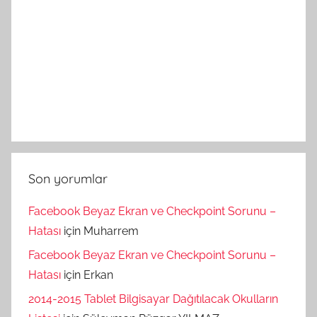
Son yorumlar
Facebook Beyaz Ekran ve Checkpoint Sorunu –
Hatası
için
Muharrem
Facebook Beyaz Ekran ve Checkpoint Sorunu –
Hatası
için
Erkan
2014-2015 Tablet Bilgisayar Dağıtılacak Okulların