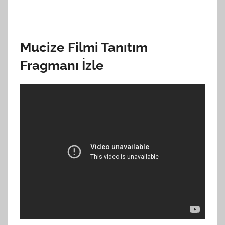
Mucize Filmi Tanıtım
Fragmanı İzle