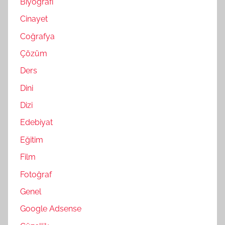
Biyografi
Cinayet
Coğrafya
Çözüm
Ders
Dini
Dizi
Edebiyat
Eğitim
Film
Fotoğraf
Genel
Google Adsense