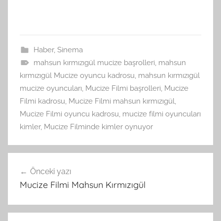
Haber
,
Sinema
mahsun kırmızıgül mucize başrolleri
,
mahsun
kırmızıgül Mucize oyuncu kadrosu
,
mahsun kırmızıgül
mucize oyuncuları
,
Mucize Filmi başrolleri
,
Mucize
Filmi kadrosu
,
Mucize Filmi mahsun kırmızıgül
,
Mucize Filmi oyuncu kadrosu
,
mucize filmi oyuncuları
kimler
,
Mucize Filminde kimler oynuyor
Yazı
Önceki yazı
gezinmesi
Mucize Filmi Mahsun Kırmızıgül