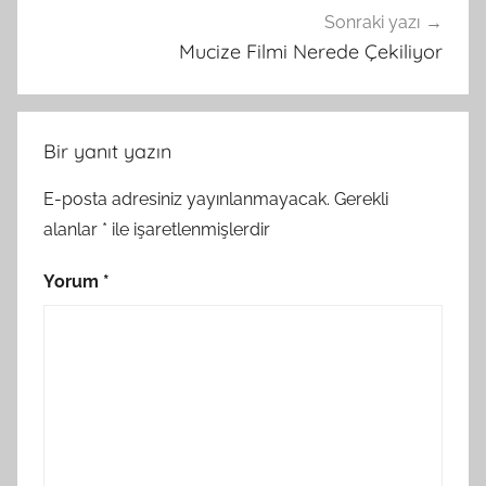
Sonraki yazı
Mucize Filmi Nerede Çekiliyor
Bir yanıt yazın
E-posta adresiniz yayınlanmayacak.
Gerekli
alanlar
*
ile işaretlenmişlerdir
Yorum
*