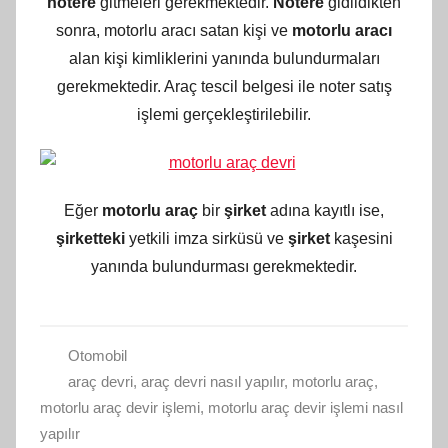
notere
gitmeleri gerekmektedir.
Notere
gidildikten
sonra, motorlu aracı satan kişi ve
motorlu aracı
alan kişi kimliklerini yanında bulundurmaları
gerekmektedir. Araç tescil belgesi ile noter satış
işlemi gerçekleştirilebilir.
Eğer
motorlu araç
bir
şirket
adına kayıtlı ise,
şirketteki
yetkili imza sirküsü ve
şirket
kaşesini
yanında bulundurması gerekmektedir.
Otomobil
araç devri
,
araç devri nasıl yapılır
,
motorlu araç
,
motorlu araç devir işlemi
,
motorlu araç devir işlemi nasıl
yapılır