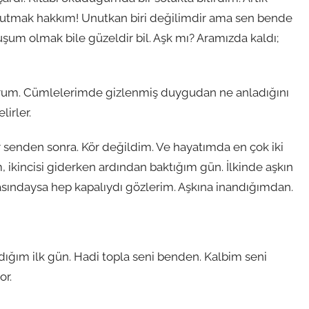
nutmak hakkım! Unutkan biri değilimdir ama sen bende
şum olmak bile güzeldir bil. Aşk mı? Aramızda kaldı;
yorum. Cümlelerimde gizlenmiş duygudan ne anladığını
irler.
r senden sonra. Kör değildim. Ve hayatımda en çok iki
m, ikincisi giderken ardından baktığım gün. İlkinde aşkın
rasındaysa hep kapalıydı gözlerim. Aşkına inandığımdan.
ım ilk gün. Hadi topla seni benden. Kalbim seni
or.