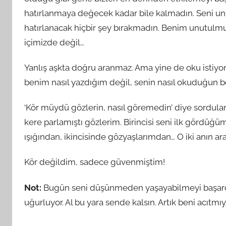
hatırlanmaya değecek kadar bile kalmadın. Seni u
hatırlanacak hiçbir şey bırakmadın. Benim unutulmu
içimizde değil…
Yanlış aşkta doğru aranmaz. Ama yine de oku isti
benim nasıl yazdığım değil, senin nasıl okuduğun bel
‘Kör müydü gözlerin, nasıl göremedin’ diye sordula
kere parlamıştı gözlerim. Birincisi seni ilk gördüğü
ışığından, ikincisinde gözyaşlarımdan… O iki anın a
Kör değildim, sadece güvenmiştim!
Not:
Bugün seni düşünmeden yaşayabilmeyi başardığ
uğurluyor. Al bu yara sende kalsın. Artık beni acıtmıy