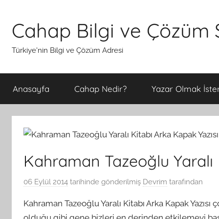
İçeriğe
atla
Cahap Bilgi ve Çözüm S
Türkiye'nin Bilgi ve Çözüm Adresi
Anasayfa
Cahap Nedir?
Yazar Olmak İster
Kahraman Tazeoğlu Yaralı 
06 Eylül 2014
tarihinde gönderilmiş
Devrim
tarafından
Kahraman Tazeoğlu Yaralı Kitabı Arka Kapak Yazısı 
olduğu gibi gene bizleri en derinden etkilemeyi baş