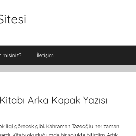
itesi
 misiniz?
İletişim
Kitabı Arka Kapak Yazısı
çok ilgi görecek gibi. Kahraman Tazeoğlu her zaman
ardı. Kitabı okuduğumda bir solukta bitirdim. Artık