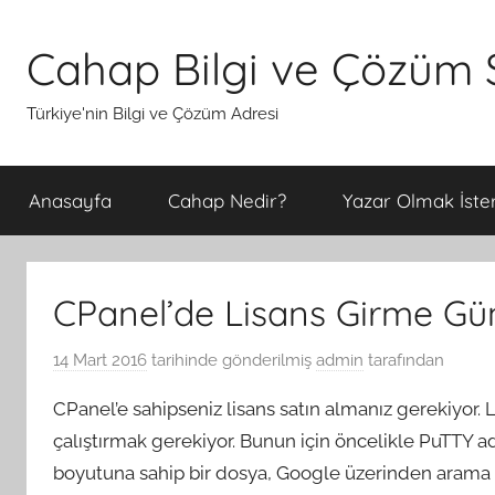
İçeriğe
atla
Cahap Bilgi ve Çözüm S
Türkiye'nin Bilgi ve Çözüm Adresi
Anasayfa
Cahap Nedir?
Yazar Olmak İster
CPanel’de Lisans Girme Gü
14 Mart 2016
tarihinde gönderilmiş
admin
tarafından
CPanel’e sahipseniz lisans satın almanız gerekiyor.
çalıştırmak gerekiyor. Bunun için öncelikle PuTTY 
boyutuna sahip bir dosya, Google üzerinden arama ya