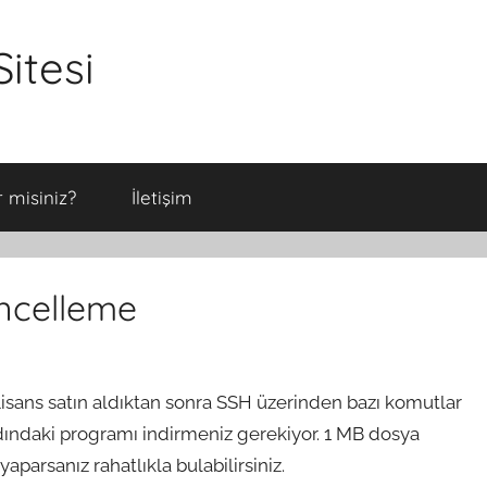
itesi
 misiniz?
İletişim
ncelleme
 Lisans satın aldıktan sonra SSH üzerinden bazı komutlar
adındaki programı indirmeniz gerekiyor. 1 MB dosya
parsanız rahatlıkla bulabilirsiniz.