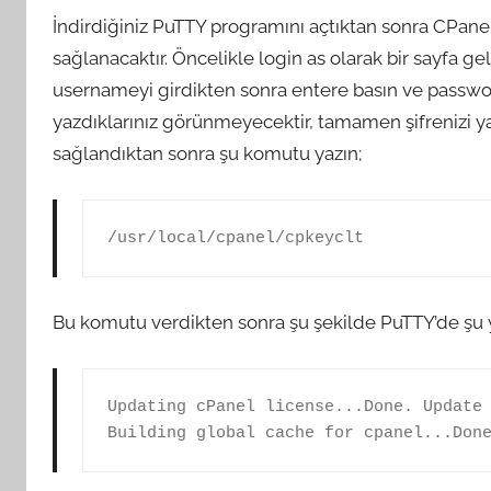
İndirdiğiniz PuTTY programını açtıktan sonra CPanel’
sağlanacaktır. Öncelikle login as olarak bir sayfa gel
usernameyi girdikten sonra entere basın ve passwor
yazdıklarınız görünmeyecektir, tamamen şifrenizi yaz
sağlandıktan sonra şu komutu yazın;
/usr/local/cpanel/cpkeyclt
Bu komutu verdikten sonra şu şekilde PuTTY’de şu ya
Updating cPanel license...Done. Update 
Building global cache for cpanel...Don