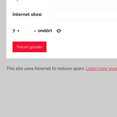
İnternet sitesi
7
×
=
ondört
This site uses Akismet to reduce spam.
Learn how your