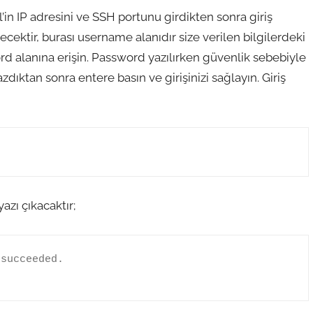
in IP adresini ve SSH portunu girdikten sonra giriş
ecektir, burası username alanıdır size verilen bilgilerdeki
d alanına erişin. Password yazılırken güvenlik sebebiyle
dıktan sonra entere basın ve girişinizi sağlayın. Giriş
zı çıkacaktır;
succeeded.

e