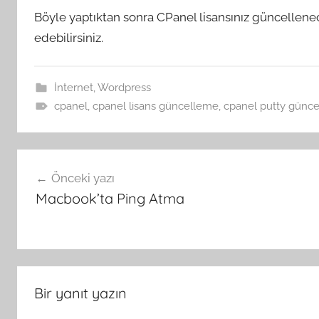
Böyle yaptıktan sonra CPanel lisansınız güncellene
edebilirsiniz.
İnternet
,
Wordpress
cpanel
,
cpanel lisans güncelleme
,
cpanel putty günc
Yazı
Önceki yazı
gezinmesi
Macbook’ta Ping Atma
Bir yanıt yazın