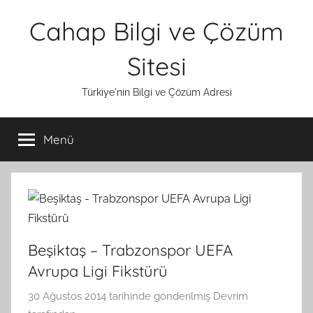
İçeriğe
Cahap Bilgi ve Çözüm
atla
Sitesi
Türkiye'nin Bilgi ve Çözüm Adresi
Menü
Beşiktaş – Trabzonspor UEFA
Avrupa Ligi Fikstürü
30 Ağustos 2014
tarihinde gönderilmiş
Devrim