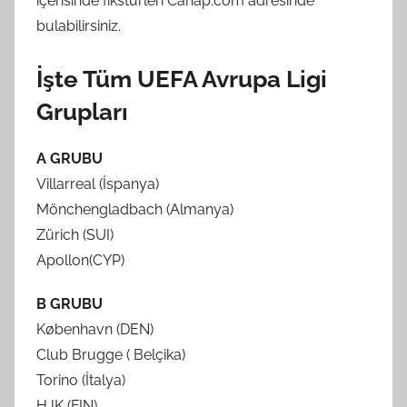
içerisinde fikstürleri Cahap.com adresinde
bulabilirsiniz.
İşte Tüm UEFA Avrupa Ligi
Grupları
A GRUBU
Villarreal (İspanya)
Mönchengladbach (Almanya)
Zürich (SUI)
Apollon(CYP)
B GRUBU
København (DEN)
Club Brugge ( Belçika)
Torino (İtalya)
HJK (FIN)