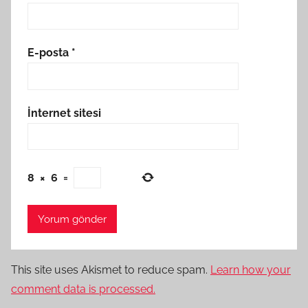
E-posta
*
İnternet sitesi
8
×
6
=
This site uses Akismet to reduce spam.
Learn how your
comment data is processed.