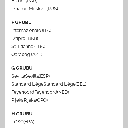
Estoril (POR)
Dinamo Moskva (RUS)
F GRUBU
Internazionale (ITA)
Dnipro (UKR)
St-Étienne (FRA)
Qarabağ (AZE)
G GRUBU
SevillaSevilla(ESP)
Standard LiègeStandard Liège(BEL)
FeyenoordFeyenoord(NED)
RijekaRijeka(CRO)
H GRUBU
LOSC(FRA)