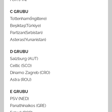
C GRUBU
Tottenham(İngiltere)
Beşiktaş(Türkiye)
Partizan(Sırbistan)
Asteras(Yunanistan)
D GRUBU
Salzburg (AUT)
Celtic (SCO)
Dinamo Zagreb (CRO)
Astra (ROU)
E GRUBU
PSV (NED)
Panathinaikos (GRE)