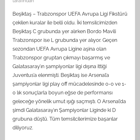
tarafından
Beşiktaş – Trabzonspor UEFA Avrupa Ligi Fikstürü
çekilen kuralar ile belli oldu. İki temsilcimizden
Beşiktaş C grubunda yer alırken Bordo Mavili
Trabzonspor ise L grubunda yer alıyor. Geçen
sezondan UEFA Avrupa Ligine aşina olan
Trabzonspor gruptan çıkmayı başarmış ve
Galatasaray’ın şampiyonlar ligi dışına ittiği
Juventus’a elenmişti. Beşiktaş ise Arsenal’a
şampiyonlar ligi play off mücadelesinde 0-0 ve 1-
0 lık sonuçlarla boyun eğse de performansı
geleceğe yönelik umut ışığı saçmıştı. O Arsenal’da
şimdi Galatasaray’ın Şampiyonlar Liginde ki D
grubuna düştü. Tüm temsilcilerimize başarılar
diliyoruz.