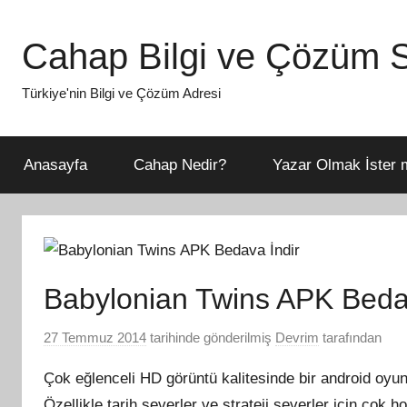
İçeriğe
atla
Cahap Bilgi ve Çözüm S
Türkiye'nin Bilgi ve Çözüm Adresi
Anasayfa
Cahap Nedir?
Yazar Olmak İster m
Babylonian Twins APK Beda
27 Temmuz 2014
tarihinde gönderilmiş
Devrim
tarafından
Çok eğlenceli HD görüntü kalitesinde bir android o
Özellikle tarih severler ve strateji severler için çok 