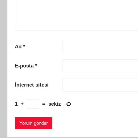
Ad
*
E-posta
*
İnternet sitesi
1
+
=
sekiz