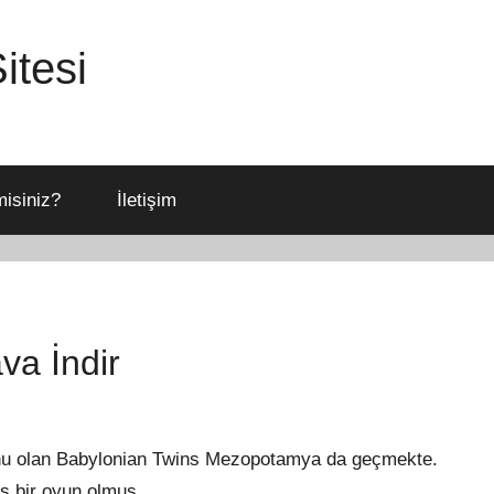
itesi
isiniz?
İletişim
va İndir
yunu olan Babylonian Twins Mezopotamya da geçmekte.
hoş bir oyun olmuş.