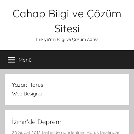
İçeriğe
Cahap Bilgi ve Çözüm
atla
Sitesi
Türkiye'nin Bilgi ve Çözüm Adresi
Menü
Yazar:
Horus
Web Designer
İzmir’de Deprem
20 Şubat 2012
tarihinde gönderilmiş
Horus
tarafından