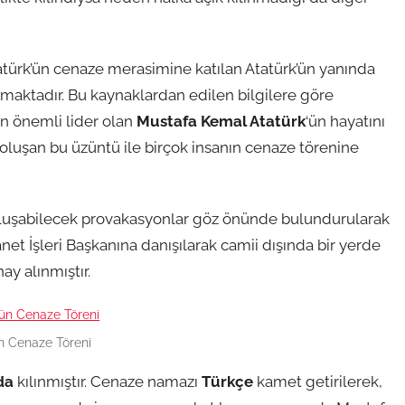
atürk’ün cenaze merasimine katılan Atatürk’ün yanında
nmaktadır. Bu kaynaklardan edilen bilgilere göre
 en önemli lider olan
Mustafa Kemal Atatürk
‘ün hayatını
uşan bu üzüntü ile birçok insanın cenaze törenine
 oluşabilecek provakasyonlar göz önünde bulundurularak
et İşleri Başkanına danışılarak camii dışında bir yerde
y alınmıştır.
ün Cenaze Töreni
da
kılınmıştır. Cenaze namazı
Türkçe
kamet getirilerek,