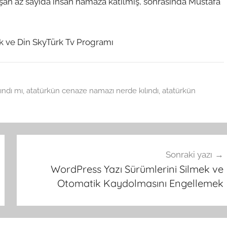
alışan az sayıda insan namaza katılmış, sonrasında Mustafa
k ve Din SkyTürk Tv Programı
ındı mı
,
atatürkün cenaze namazı nerde kılındı
,
atatürkün
Sonraki yazı
WordPress Yazı Sürümlerini Silmek ve
Otomatik Kaydolmasını Engellemek