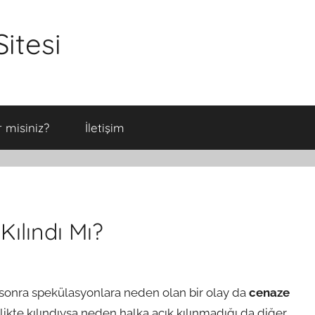
itesi
 misiniz?
İletişim
ılındı Mı?
onra spekülasyonlara neden olan bir olay da
cenaze
rlikte kılındıysa neden halka açık kılınmadığı da diğer