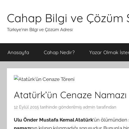
İçeriğe
atla
Cahap Bilgi ve Çözüm S
Türkiye'nin Bilgi ve Çözüm Adresi
Anasayfa
Cahap Nedir?
Yazar Olmak İster
Atatürk’ün Cenaze Namazı K
12 Eylül 2015
tarihinde gönderilmiş
admin
tarafından
Ulu Önder Mustafa Kemal Atatürk
‘ün ölümünden s
namazı
nın kılınıp kılınmadığı sorusudur. Bununla bi