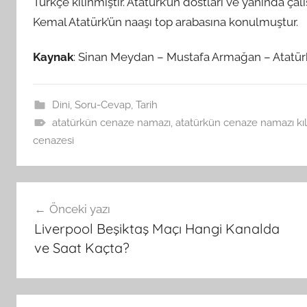
Türkçe kılınmıştır. Atatürk’ün dostları ve yanında ç
Kemal Atatürk’ün naaşı top arabasına konulmuştur.
Kaynak
: Sinan Meydan – Mustafa Armağan – Atatür
Dini
,
Soru-Cevap
,
Tarih
atatürkün cenaze namazı
,
atatürkün cenaze namazı kıl
cenazesi
Yazı
Önceki yazı
gezinmesi
Liverpool Beşiktaş Maçı Hangi Kanalda
ve Saat Kaçta?