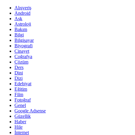
Alışveriş
Android
Aşk
Astroloji
Bakım
Bilgi
Bilgisayar
Biyografi
Cinayet
Coğrafya
Çözüm
Ders
Dini
Dizi
Edebiyat
Eğitim
Film
Fotoğraf
Genel
Google Adsense
Güzellik
Haber
Hile
İnternet