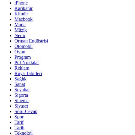
iPhone
Karikatür
Kimdir
Macbook
Moda
Müzik
Nedir
Orman Endüstrisi
Otomobil
Oyun
Program
Püf Noktalar
Reklam
Rüya Tabirleri
Sağlık
Sanat
Seyahat
Sigorta
Sinema
Siyaset
Soru-Cevap
Spor
Tarif
Tarih
Teknoloji