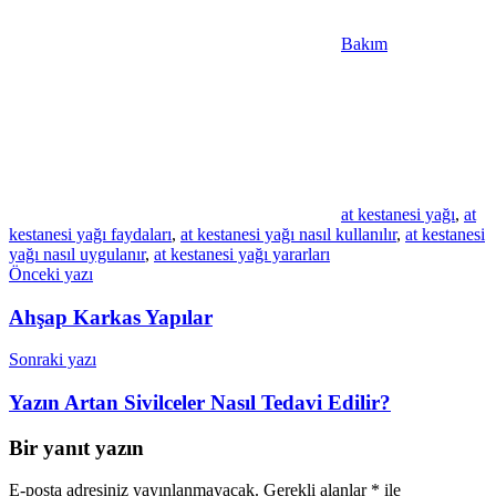
Bakım
at kestanesi yağı
,
at
kestanesi yağı faydaları
,
at kestanesi yağı nasıl kullanılır
,
at kestanesi
yağı nasıl uygulanır
,
at kestanesi yağı yararları
Yazı
Önceki yazı
gezinmesi
Ahşap Karkas Yapılar
Sonraki yazı
Yazın Artan Sivilceler Nasıl Tedavi Edilir?
Bir yanıt yazın
E-posta adresiniz yayınlanmayacak.
Gerekli alanlar
*
ile