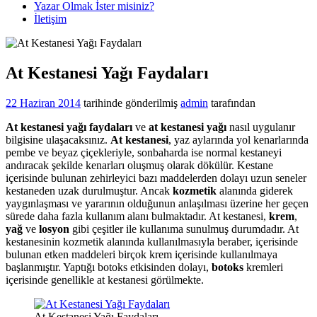
Yazar Olmak İster misiniz?
İletişim
At Kestanesi Yağı Faydaları
22 Haziran 2014
tarihinde gönderilmiş
admin
tarafından
At kestanesi yağı faydaları
ve
at kestanesi yağı
nasıl uygulanır
bilgisine ulaşacaksınız.
At kestanesi
, yaz aylarında yol kenarlarında
pembe ve beyaz çiçekleriyle, sonbaharda ise normal kestaneyi
andıracak şekilde kenarları oluşmuş olarak dökülür. Kestane
içerisinde bulunan zehirleyici bazı maddelerden dolayı uzun seneler
kestaneden uzak durulmuştur. Ancak
kozmetik
alanında giderek
yaygınlaşması ve yararının olduğunun anlaşılması üzerine her geçen
sürede daha fazla kullanım alanı bulmaktadır. At kestanesi,
krem
,
yağ
ve
losyon
gibi çeşitler ile kullanıma sunulmuş durumdadır. At
kestanesinin kozmetik alanında kullanılmasıyla beraber, içerisinde
bulunan etken maddeleri birçok krem içerisinde kullanılmaya
başlanmıştır. Yaptığı botoks etkisinden dolayı,
botoks
kremleri
içerisinde genellikle at kestanesi görülmekte.
At Kestanesi Yağı Faydaları