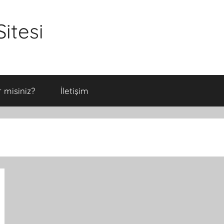
itesi
 misiniz?
İletişim