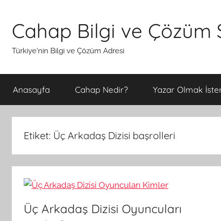
İçeriğe
atla
Cahap Bilgi ve Çözüm S
Türkiye'nin Bilgi ve Çözüm Adresi
Anasayfa
Cahap Nedir?
Yazar Olmak İster
Etiket:
Üç Arkadaş Dizisi başrolleri
Üç Arkadaş Dizisi Oyuncuları