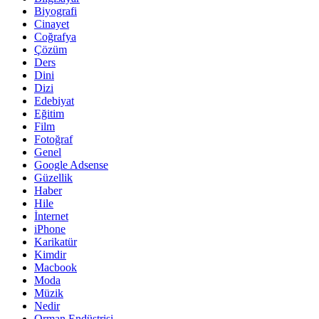
Biyografi
Cinayet
Coğrafya
Çözüm
Ders
Dini
Dizi
Edebiyat
Eğitim
Film
Fotoğraf
Genel
Google Adsense
Güzellik
Haber
Hile
İnternet
iPhone
Karikatür
Kimdir
Macbook
Moda
Müzik
Nedir
Orman Endüstrisi