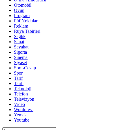
Otomobil
Oyun
Program
Püf Noktalar
Reklam
Rüya Tabirleri
Sağlık
Sanat
Seyahat
Sigorta
Sinema
Siyaset
Soru-Cevap
Spor
Tarif
Tarih
Teknoloji
Telefon
Televizyon
Video
Wordpress
Yemek
Youtube
Arama: