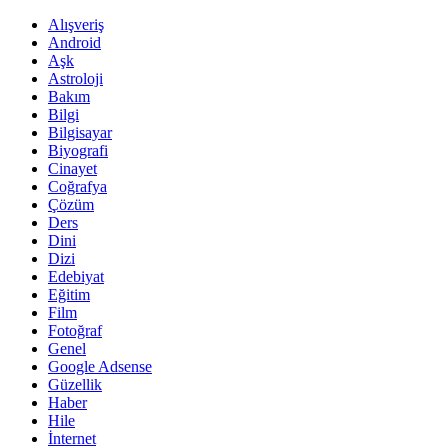
Alışveriş
Android
Aşk
Astroloji
Bakım
Bilgi
Bilgisayar
Biyografi
Cinayet
Coğrafya
Çözüm
Ders
Dini
Dizi
Edebiyat
Eğitim
Film
Fotoğraf
Genel
Google Adsense
Güzellik
Haber
Hile
İnternet