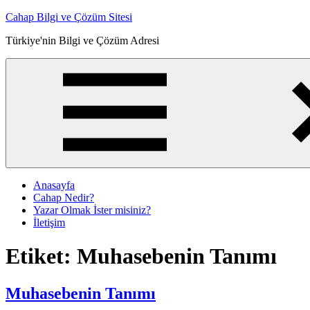
İçeriğe
Cahap Bilgi ve Çözüm Sitesi
atla
Türkiye'nin Bilgi ve Çözüm Adresi
Anasayfa
Cahap Nedir?
Yazar Olmak İster misiniz?
İletişim
Etiket:
Muhasebenin Tanımı
Muhasebenin Tanımı