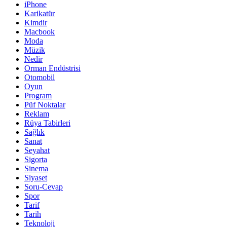
iPhone
Karikatür
Kimdir
Macbook
Moda
Müzik
Nedir
Orman Endüstrisi
Otomobil
Oyun
Program
Püf Noktalar
Reklam
Rüya Tabirleri
Sağlık
Sanat
Seyahat
Sigorta
Sinema
Siyaset
Soru-Cevap
Spor
Tarif
Tarih
Teknoloji