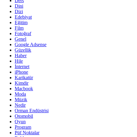
Ders
Dini
Dizi
Edebiyat
Eğitim
Film
Fotoğraf
Genel
Google Adsense
Güzellik
Haber
Hile
İnternet
iPhone
Karikatür
Kimdir
Macbook
Moda
Müzik
Nedir
Orman Endüstrisi
Otomobil
Oyun
Program
Püf Noktalar