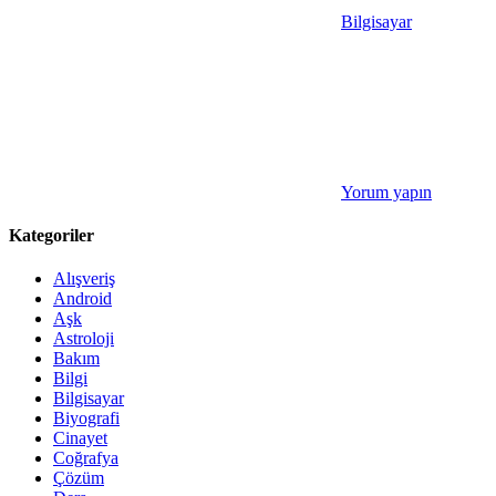
Bilgisayar
Yorum yapın
Kategoriler
Alışveriş
Android
Aşk
Astroloji
Bakım
Bilgi
Bilgisayar
Biyografi
Cinayet
Coğrafya
Çözüm