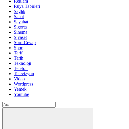
Reklam
Rüya Tabirleri
Sağlık
Sanat
Seyahat
Sigorta
Sinema
Siyaset
Soru-Cevap
Spor
Tarif
Tarih
Teknoloji
Telefon
Televizyon
Video
Wordpress
Yemek
Youtube
Arama: