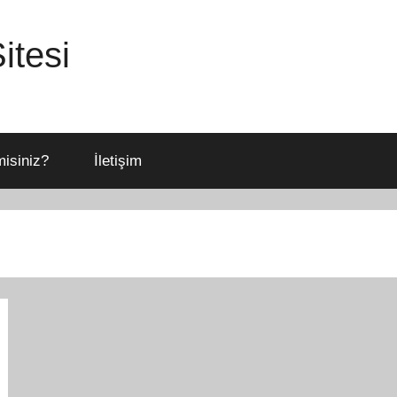
itesi
isiniz?
İletişim