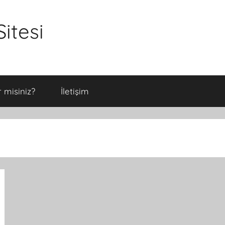
itesi
 misiniz?
İletişim