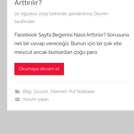
Arttırılır?
02 Ağustos 2014
tarihinde gönderilmiş
Devrim
tarafından
Facebook Sayfa Beğenisi Nasıl Arttırılır? Sorusuna
net bir cevap vereceğiz. Bunun için bir çok site
mevcut ancak bunlardan çoğu para
Okumaya devam et
Bilgi
,
Çözüm
,
İnternet
,
Püf Noktalar
Yorum yapın